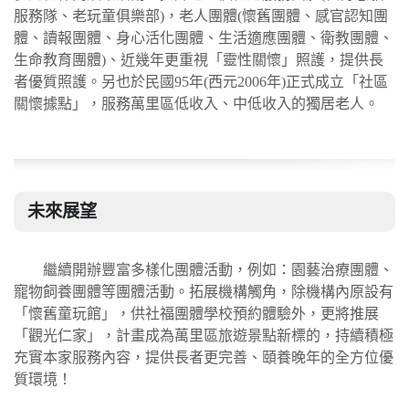
服務隊、老玩童俱樂部)，老人團體(懷舊團體、感官認知團
體、讀報團體、身心活化團體、生活適應團體、衛教團體、
生命教育團體)、近幾年更重視「靈性關懷」照護，提供長
者優質照護。另也於民國95年(西元2006年)正式成立「社區
關懷據點」，服務萬里區低收入、中低收入的獨居老人。
未來展望
繼續開辦豐富多樣化團體活動，例如：園藝治療團體、
寵物飼養團體等團體活動。拓展機構觸角，除機構內原設有
「懷舊童玩館」，供社福團體學校預約體驗外，更將推展
「觀光仁家」，計畫成為萬里區旅遊景點新標的，持續積極
充實本家服務內容，提供長者更完善、頤養晚年的全方位優
質環境！