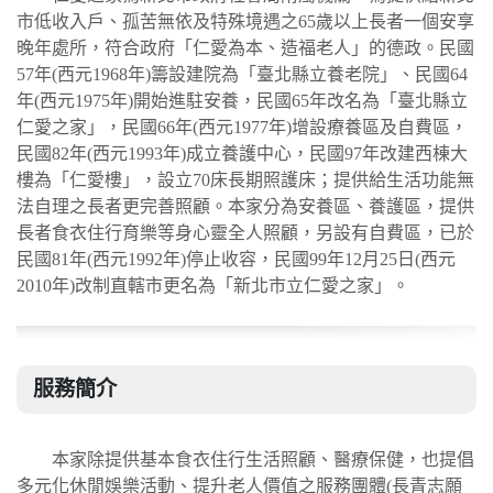
市低收入戶、孤苦無依及特殊境遇之65歲以上長者一個安享
晚年處所，符合政府「仁愛為本、造福老人」的德政。民國
57年(西元1968年)籌設建院為「臺北縣立養老院」、民國64
年(西元1975年)開始進駐安養，民國65年改名為「臺北縣立
仁愛之家」，民國66年(西元1977年)增設療養區及自費區，
民國82年(西元1993年)成立養護中心，民國97年改建西棟大
樓為「仁愛樓」，設立70床長期照護床；提供給生活功能無
法自理之長者更完善照顧。本家分為安養區、養護區，提供
長者食衣住行育樂等身心靈全人照顧，另設有自費區，已於
民國81年(西元1992年)停止收容，民國99年12月25日(西元
2010年)改制直轄市更名為「新北市立仁愛之家」。
服務簡介
本家除提供基本食衣住行生活照顧、醫療保健，也提倡
多元化休閒娛樂活動、提升老人價值之服務團體(長青志願