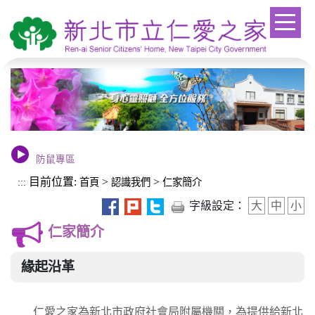
進入內容區塊
新北市立仁愛之家主任與民有約
防鼠專區
目前位置:
>
>
:::
首頁
認識我們
仁家簡介
字級設定：
大
中
小
仁家簡介
緣起沿革
仁愛之家為新北市政府社會局附屬機關，為提供給新北